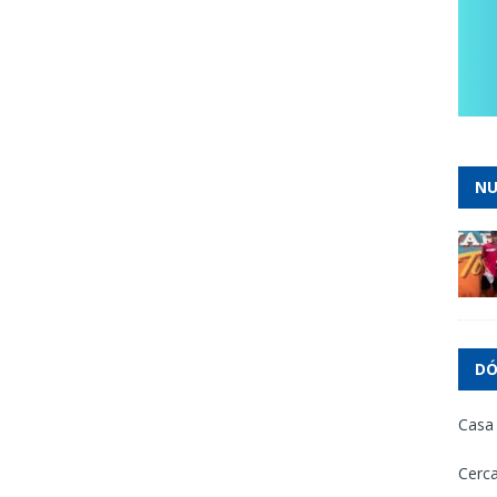
NU
DÓ
Casa
Cerca