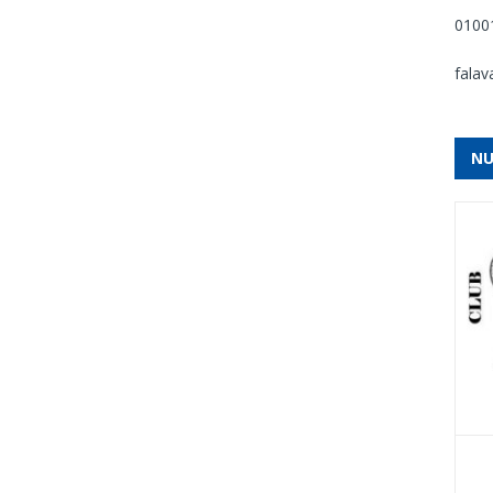
01001
falav
NU