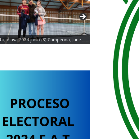
to, Álava 2024 junio (3) Campeona, June.