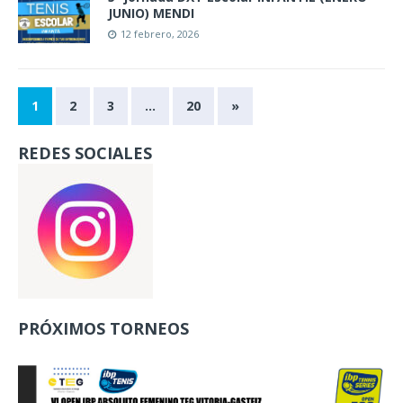
JUNIO) MENDI
12 febrero, 2026
1
2
3
…
20
»
REDES SOCIALES
PRÓXIMOS TORNEOS